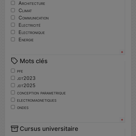
Architecture
Climat
Communication
Electricité
Electronique
Energie
Informatique
Innovation
Mots clés
Langues
Matériaux
pfe
Mécanique
jdt2023
Mécatronique
jdt2025
Numérique
conception parametrique
Pédagogie
electromagnetiques
Physique
ondes
Robotique
propagation
Sport
physique
Système embarqué
Cursus universitaire
jdt2024
Topographie