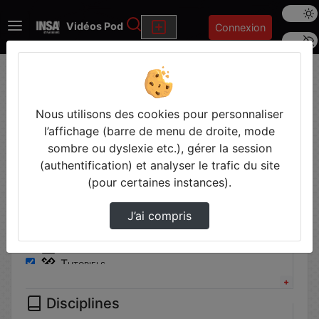
Mode s
Rechercher
Vidéos Pod
Connexion
Police 
Accueil
Vidéos
Filtres
Nous utilisons des cookies pour personnaliser
l’affichage (barre de menu de droite, mode
Types
sombre ou dyslexie etc.), gérer la session
(authentification) et analyser le trafic du site
Autre
(pour certaines instances).
Communication institutionnelle
Conférence
J’ai compris
Cours
Travaux pratiques
Tutoriels
Disciplines