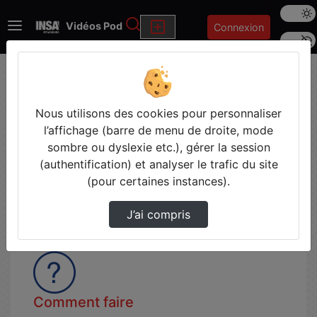
Mode s
Rechercher
Vidéos Pod
Connexion
Police 
Ajouter une vidéo
Nous utilisons des cookies pour personnaliser
l’affichage (barre de menu de droite, mode
sombre ou dyslexie etc.), gérer la session
Utiliser pod pour...
(authentification) et analyser le trafic du site
La vidéo est un média de choix quand il s'agit
(pour certaines instances).
de communiquer, d'enseigner et d'apprendre.
Voici quelques usages qui pourraient vous
J’ai compris
intéresser.
Comment faire