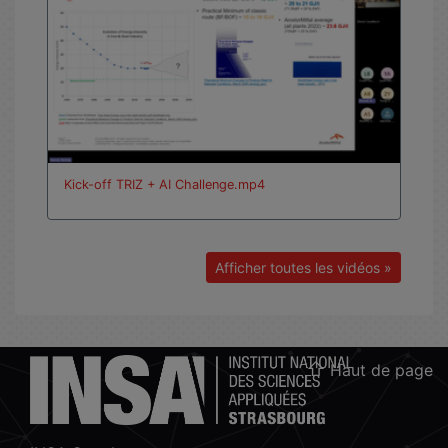
Kick-off TRIZ + AI Challenge.mp4
Afficher toutes les vidéos »
Haut de page