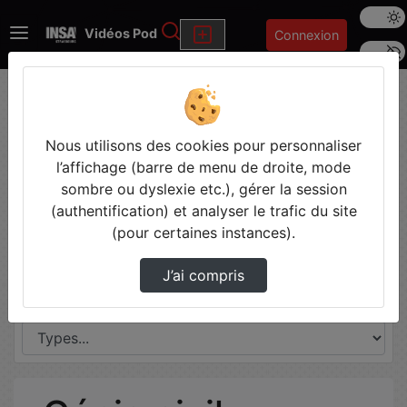
Mode s
Rechercher
Vidéos Pod
Connexion
Police 
Accueil
Génie civil
Thèmes de Génie civil
Nous utilisons des cookies pour personnaliser
l’affichage (barre de menu de droite, mode
Disciplines
sombre ou dyslexie etc.), gérer la session
(authentification) et analyser le trafic du site
(pour certaines instances).
J’ai compris
Types