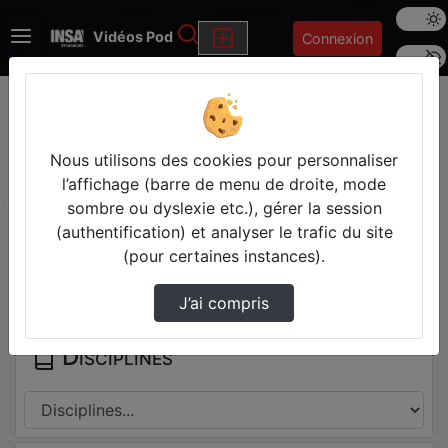
Mode s
Rechercher
Vidéos Pod
Connexion
Police 
Accueil
Vidéos
Cube de réalité virtuelle - formation des éq…
Nous utilisons des cookies pour personnaliser
l’affichage (barre de menu de droite, mode
Prendre des notes
sombre ou dyslexie etc.), gérer la session
(authentification) et analyser le trafic du site
(pour certaines instances).
Il n'y a pas de note disponible pour vous pour cette vidéo.
Connectez-vous pour en créer une nouvelle.
J’ai compris
Disciplines