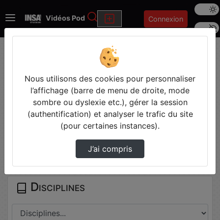
Mode s
Rechercher
Vidéos Pod
Connexion
Police 
Accueil
Vidéos
Mon PFE en 180 secondes : AZZAZ RAHMANI
Abde…
Nous utilisons des cookies pour personnaliser
l’affichage (barre de menu de droite, mode
sombre ou dyslexie etc.), gérer la session
Prendre des notes
(authentification) et analyser le trafic du site
(pour certaines instances).
Il n'y a pas de note disponible pour vous pour cette vidéo.
J’ai compris
Connectez-vous pour en créer une nouvelle.
Disciplines