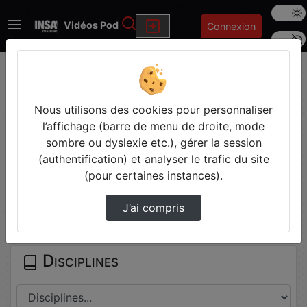
Mode s
Rechercher
Vidéos Pod
Connexion
Police 
Accueil
Vidéos
Conception et commande d’un robot mobile
typ…
Nous utilisons des cookies pour personnaliser
l’affichage (barre de menu de droite, mode
sombre ou dyslexie etc.), gérer la session
Prendre des notes
(authentification) et analyser le trafic du site
(pour certaines instances).
Il n'y a pas de note disponible pour vous pour cette vidéo.
J’ai compris
Connectez-vous pour en créer une nouvelle.
Disciplines