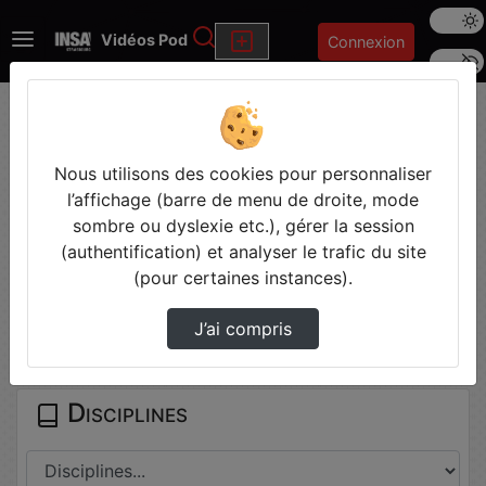
Mode s
Rechercher
Vidéos Pod
Connexion
Police 
Accueil
Vidéos
Tamagotchi Andreea_BUJOR-
Mathias_BOUCHUT--LO…
Nous utilisons des cookies pour personnaliser
l’affichage (barre de menu de droite, mode
sombre ou dyslexie etc.), gérer la session
Prendre des notes
(authentification) et analyser le trafic du site
(pour certaines instances).
Il n'y a pas de note disponible pour vous pour cette vidéo.
J’ai compris
Connectez-vous pour en créer une nouvelle.
Disciplines