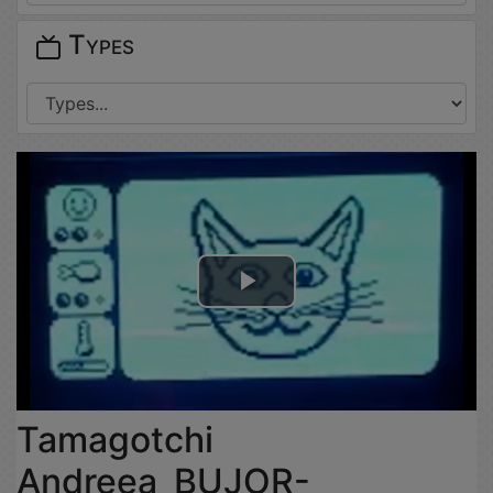
Types
Lire
la
vidéo
Tamagotchi
Andreea_BUJOR-