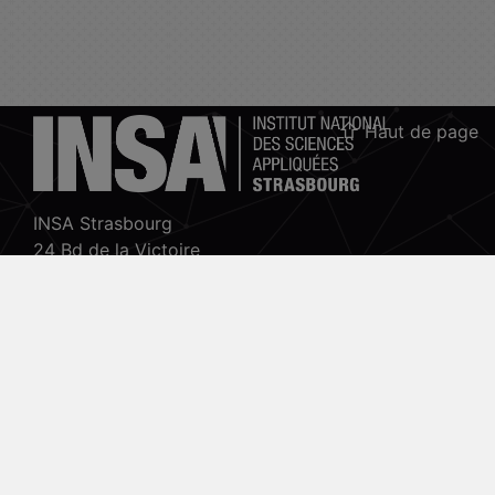
Haut de page
INSA Strasbourg
24 Bd de la Victoire
67084 Strasbourg Cedex
tél. +33(0)3 88 14 47 00
Accueil Vidéo Pod
Contactez-nous !
Mon espace Moodle
Politiques
ESUP-Portail
Projet Pod