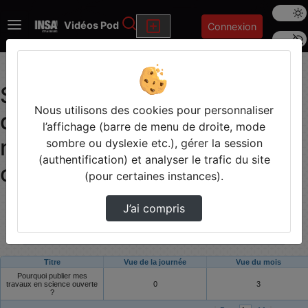
Mode s
Rechercher
Vidéos Pod
Connexion
Police 
Statistiques de visualisation
Nous utilisons des cookies pour personnaliser
de la vidéo Pourquoi publier
l’affichage (barre de menu de droite, mode
mes travaux en science
sombre ou dyslexie etc.), gérer la session
(authentification) et analyser le trafic du site
ouverte ?
(pour certaines instances).
Modifier la période de visualisation
J’ai compris
Titre
Vue de la journée
Vue du mois
Pourquoi publier mes
travaux en science ouverte
0
3
?