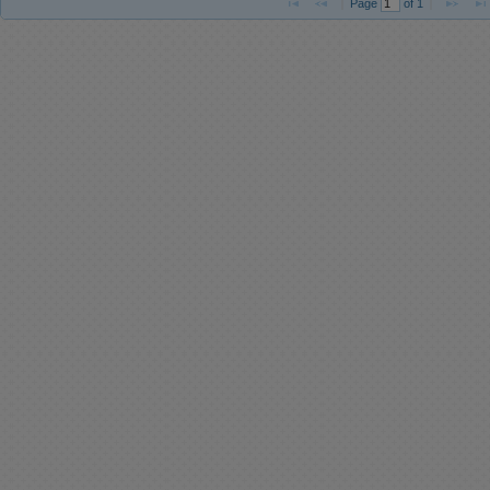
Page 
 of 
1