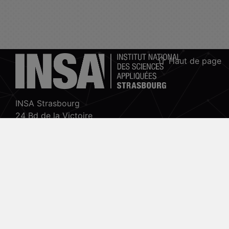
Haut de page
INSA Strasbourg
24 Bd de la Victoire
67084 Strasbourg Cedex
tél. +33(0)3 88 14 47 00
Accueil Vidéo Pod
Contactez-nous !
Mon espace Moodle
Politiques
ESUP-Portail
Projet Pod