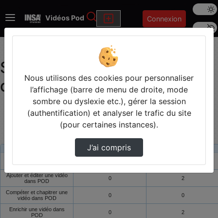
Mode s
Rechercher
Vidéos Pod
Connexion
Police 
Statistiques de visualisation
Nous utilisons des cookies pour personnaliser
des vidéos du thème pod
l’affichage (barre de menu de droite, mode
sombre ou dyslexie etc.), gérer la session
Modifier la période de visualisation
(authentification) et analyser le trafic du site
(pour certaines instances).
J’ai compris
Titre
Vue de la journée
Vue du mois
Diffuser une vidéo depuis la
0
0
plateforme POD
Ajouter et éditer une vidéo
0
2
dans POD
Compéter et chapitrer une
0
0
vidéo dans POD
Enrichir une vidéo dans
0
2
POD