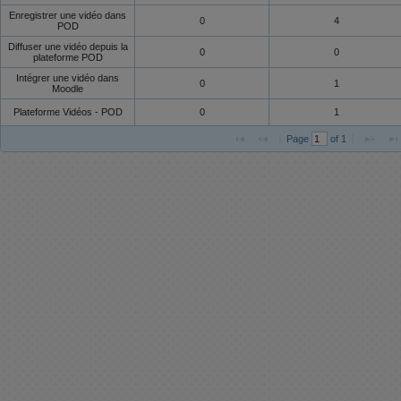
Enregistrer une vidéo dans
0
4
POD
Diffuser une vidéo depuis la
0
0
plateforme POD
Intégrer une vidéo dans
0
1
Moodle
Plateforme Vidéos - POD
0
1
Page 
 of 
1