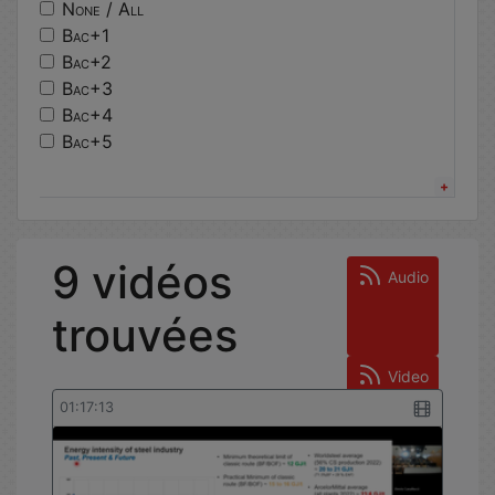
architecture
None / All
electromagnetisme
Bac+1
algorithmique
Bac+2
hceres
Bac+3
insa strasbourg
Bac+4
moodle
Bac+5
batiment durable
Other
circuits electriques
Bachelor’s Degree
conference
Master’s Degree
ecologie
Doctorate
9 vidéos
java
Other
Audio
trouvées
Video
01:17:13
Statistiques de