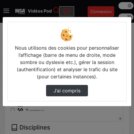
Mode s
Rechercher
Vidéos Pod
Connexion
Police 
Accueil
Vidéos
Filtres
Nous utilisons des cookies pour personnaliser
l’affichage (barre de menu de droite, mode
Types
sombre ou dyslexie etc.), gérer la session
(authentification) et analyser le trafic du site
Autre
(pour certaines instances).
Communication institutionnelle
Conférence
J’ai compris
Cours
Travaux pratiques
Tutoriels
Disciplines