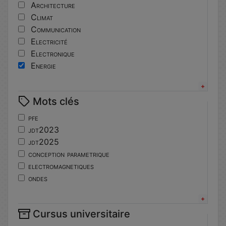
Architecture
Climat
Communication
Electricité
Electronique
Energie
Informatique
Innovation
Mots clés
Langues
Matériaux
pfe
Mécanique
jdt2023
Mécatronique
jdt2025
Numérique
conception parametrique
Pédagogie
electromagnetiques
Physique
ondes
Robotique
propagation
Sport
physique
Système embarqué
Cursus universitaire
jdt2024
Topographie