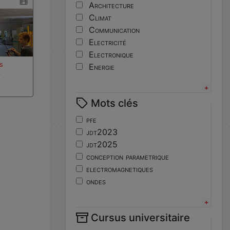
Architecture
Climat
Communication
Electricité
Electronique
es
Energie
…
Informatique
Innovation
Mots clés
Langues
Matériaux
pfe
Mécanique
jdt2023
Mécatronique
jdt2025
Numérique
conception parametrique
Pédagogie
electromagnetiques
Physique
ondes
Robotique
propagation
Sport
physique
Système embarqué
Cursus universitaire
jdt2024
Topographie