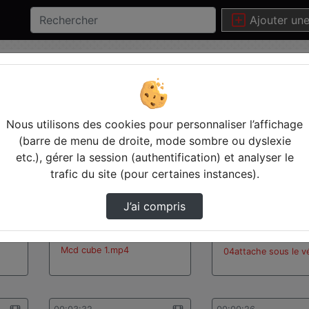
Ajouter un
Statistiques de vues
Video
Nous utilisons des cookies pour personnaliser l’affichage
(barre de menu de droite, mode sombre ou dyslexie
00:14:22
00:02:12
etc.), gérer la session (authentification) et analyser le
trafic du site (pour certaines instances).
J’ai compris
Mcd cube 1.mp4
04attache sous le v