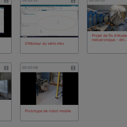
00:03:32
00:00:26
Projet de fin d'étud
mécatronique - diri
01Moteur du vérin.mkv
00:00:06
Prototype de robot mobile