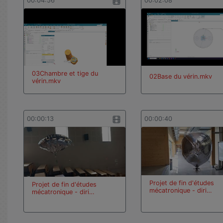
00:04:56
00:02:08
03Chambre et tige du
02Base du vérin.mkv
vérin.mkv
00:00:13
00:00:40
Projet de fin d'études
Projet de fin d'études
mécatronique - diri…
mécatronique - diri…