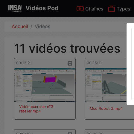
Vidéos Pod
Chaînes
Types
Accueil
Vidéos
11 vidéos trouvées
00:12:21
00:15:11
Vidéo exercice n°3
Mcd Robot 2.mp4
ratelier.mp4