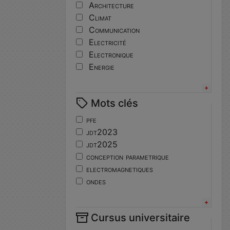
Architecture
Climat
Communication
Electricité
Electronique
Energie
Informatique
Innovation
Mots clés
Langues
Matériaux
pfe
Mécanique
jdt2023
Mécatronique
jdt2025
Numérique
conception parametrique
Pédagogie
electromagnetiques
Physique
ondes
Robotique
propagation
Sport
physique
Système embarqué
Cursus universitaire
jdt2024
Topographie