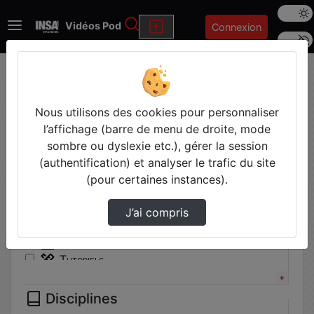
Mode s
Rechercher
Vidéos Pod
Connexion
Police 
Accueil
Vidéos
Filtres
Nous utilisons des cookies pour personnaliser
l’affichage (barre de menu de droite, mode
Types
sombre ou dyslexie etc.), gérer la session
(authentification) et analyser le trafic du site
Autre
(pour certaines instances).
Communication institutionnelle
Conférence
J’ai compris
Cours
Travaux pratiques
Tutoriels
Disciplines