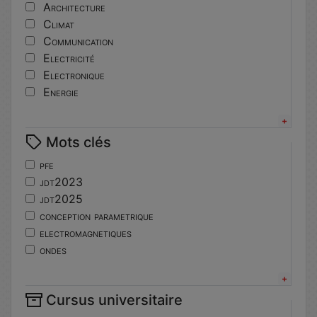
Architecture
Climat
Communication
Electricité
Electronique
Energie
Informatique
Innovation
Mots clés
Langues
Matériaux
pfe
Mécanique
jdt2023
Mécatronique
jdt2025
Numérique
conception parametrique
Pédagogie
electromagnetiques
Physique
ondes
Robotique
propagation
Sport
physique
Système embarqué
Cursus universitaire
jdt2024
Topographie