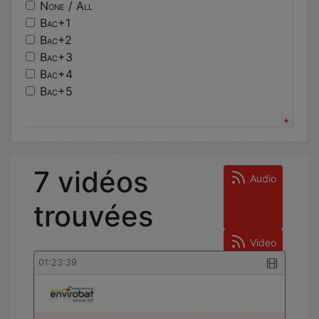
architecture
None / All
electromagnetisme
Bac+1
algorithmique
Bac+2
hceres
Bac+3
insa strasbourg
Bac+4
moodle
Bac+5
batiment durable
Other
circuits electriques
Bachelor’s Degree
conference
Master’s Degree
ecologie
Doctorate
7 vidéos
java
Other
Audio
trouvées
Video
01:23:39
Statistiques de