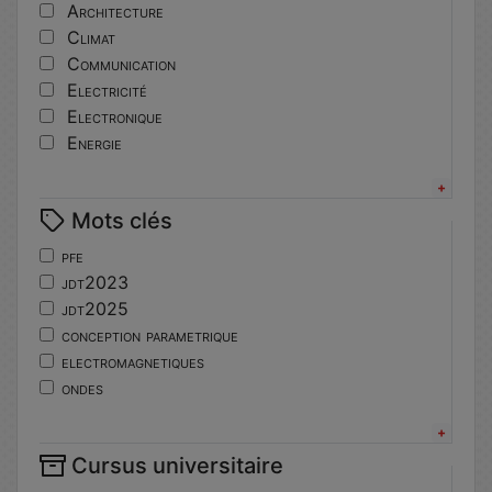
Architecture
Climat
Communication
Electricité
Electronique
Energie
Informatique
Innovation
Mots clés
Langues
Matériaux
pfe
Mécanique
jdt2023
Mécatronique
jdt2025
Numérique
conception parametrique
Pédagogie
electromagnetiques
Physique
ondes
Robotique
propagation
Sport
physique
Système embarqué
Cursus universitaire
jdt2024
Topographie