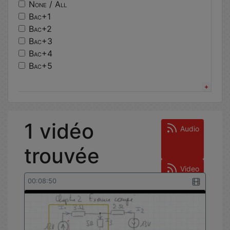
architecture
None / All
electromagnetisme
Bac+1
algorithmique
Bac+2
hceres
Bac+3
insa strasbourg
Bac+4
moodle
Bac+5
batiment durable
Other
circuits electriques
Bachelor’s Degree
conference
Master’s Degree
ecologie
Doctorate
1 vidéo
java
Other
Audio
trouvée
Video
00:08:50
Statistiques de vues