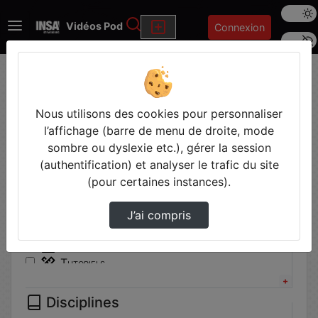
Mode s
Rechercher
Vidéos Pod
Connexion
Police 
Accueil
Vidéos
Filtres
Nous utilisons des cookies pour personnaliser
l’affichage (barre de menu de droite, mode
Types
sombre ou dyslexie etc.), gérer la session
(authentification) et analyser le trafic du site
Autre
(pour certaines instances).
Communication institutionnelle
Conférence
J’ai compris
Cours
Travaux pratiques
Tutoriels
Disciplines