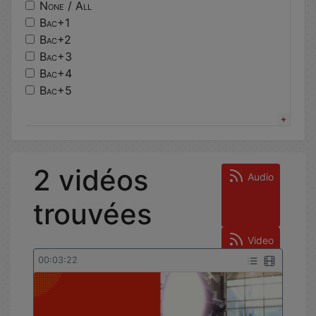
architecture
None / All
electromagnetisme
Bac+1
algorithmique
Bac+2
hceres
Bac+3
insa strasbourg
Bac+4
moodle
Bac+5
batiment durable
Other
circuits electriques
Bachelor’s Degree
conference
Master’s Degree
ecologie
Doctorate
2 vidéos
java
Other
Audio
trouvées
Video
00:03:22
Statistiques de