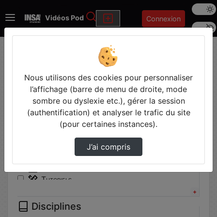
Mode s
Rechercher
Vidéos Pod
Connexion
Police 
Accueil
Vidéos
Filtres
Nous utilisons des cookies pour personnaliser
l’affichage (barre de menu de droite, mode
Types
sombre ou dyslexie etc.), gérer la session
(authentification) et analyser le trafic du site
Autre
(pour certaines instances).
Communication institutionnelle
Conférence
J’ai compris
Cours
Travaux pratiques
Tutoriels
Disciplines