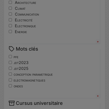
Architecture
Climat
Communication
Electricité
Electronique
Energie
Informatique
Innovation
Mots clés
Langues
Matériaux
pfe
Mécanique
jdt2023
Mécatronique
jdt2025
Numérique
conception parametrique
Pédagogie
electromagnetiques
Physique
ondes
Robotique
propagation
Sport
physique
Système embarqué
Cursus universitaire
jdt2024
Topographie