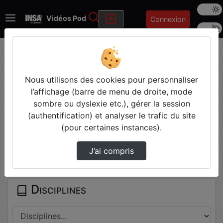
Mode s
Rechercher
Vidéos Pod
Connexion
Police 
Accueil
Recherche
Pourquoi Publier Mes Travaux En Science
Ouve…
Nous utilisons des cookies pour personnaliser
l’affichage (barre de menu de droite, mode
sombre ou dyslexie etc.), gérer la session
Prendre des notes
(authentification) et analyser le trafic du site
(pour certaines instances).
Il n'y a pas de note disponible pour vous pour cette vidéo.
J’ai compris
Connectez-vous pour en créer une nouvelle.
Disciplines