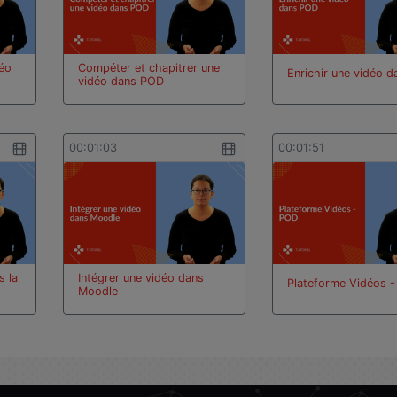
déo
Compéter et chapitrer une
Enrichir une vidéo 
vidéo dans POD
00:01:03
00:01:51
s la
Intégrer une vidéo dans
Plateforme Vidéos 
Moodle