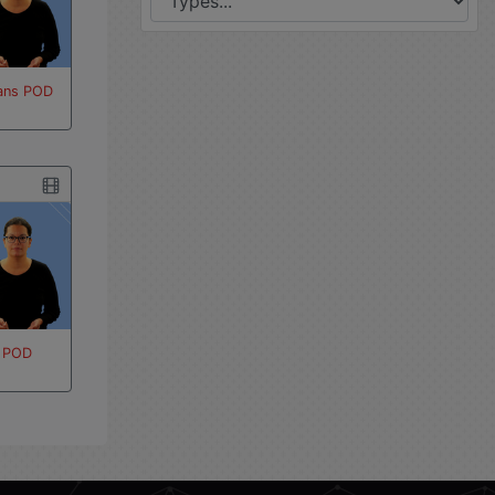
dans POD
- POD