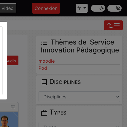
Mode sombre
Police ‘Op
e vidéo
Connexion
fr
Thèmes de Service
Innovation Pédagogique
moodle
Audio
Pod
Disciplines
Types