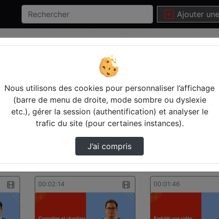
Ajouter un
Pédagogique
Nous utilisons des cookies pour personnaliser l’affichage
(barre de menu de droite, mode sombre ou dyslexie
Statistiques de vues
Video
etc.), gérer la session (authentification) et analyser le
agogique Vidéos Pod
trafic du site (pour certaines instances).
J’ai compris
00:02:14
00:01:46