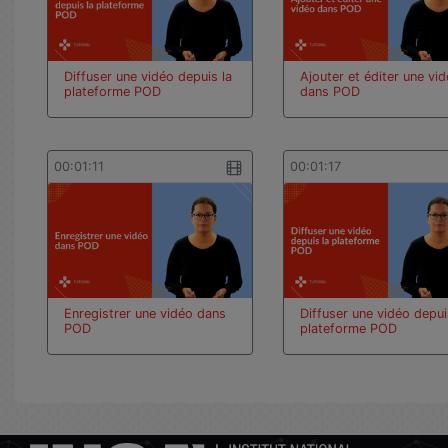
Diffuser une vidéo depuis la
Ajouter et éditer une vi
plateforme POD
dans POD
00:01:11
00:01:17
Enregistrer une vidéo dans
Diffuser une vidéo depui
POD
plateforme POD